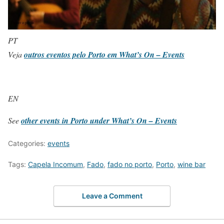
PT
Veja
outros eventos pelo Porto em What’s On – Events
EN
See
other events in Porto under What’s On – Events
Categories:
events
Tags:
Capela Incomum
,
Fado
,
fado no porto
,
Porto
,
wine bar
Leave a Comment