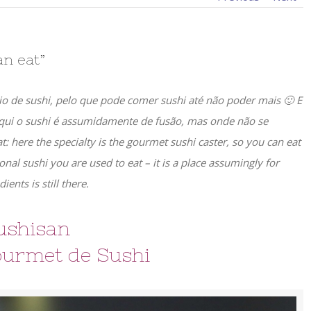
an eat”
io de sushi, pelo que pode comer sushi até não poder mais 🙂 E
 aqui o sushi é assumidamente de fusão, mas onde não se
at: here the specialty is the gourmet sushi caster, so you can eat
ional sushi you are used to eat – it is a place assumingly for
ents is still there.
ushisan
ourmet de Sushi