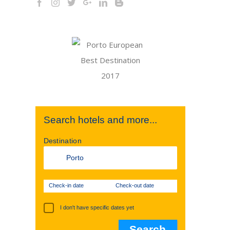
Search hotels and more...
Destination
Check-in date
Check-out date
I don't have specific dates yet