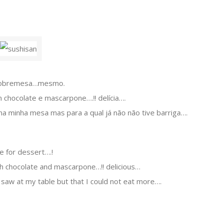
a sobremesa…mesmo.
 chocolate e mascarpone….!! delícia….
 minha mesa mas para a qual já não não tive barriga….
e for dessert….!
ith chocolate and mascarpone…!! delicious…
I saw at my table but that I could not eat more….