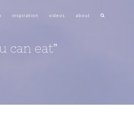
n
inspiration
videos
about
u can eat”