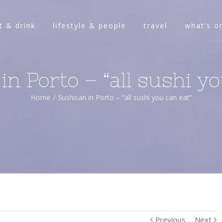
t & drink
lifestyle & people
travel
what’s o
in Porto – “all sushi yo
Home
/
Sushisan in Porto – “all sushi you can eat”
Previous
Next