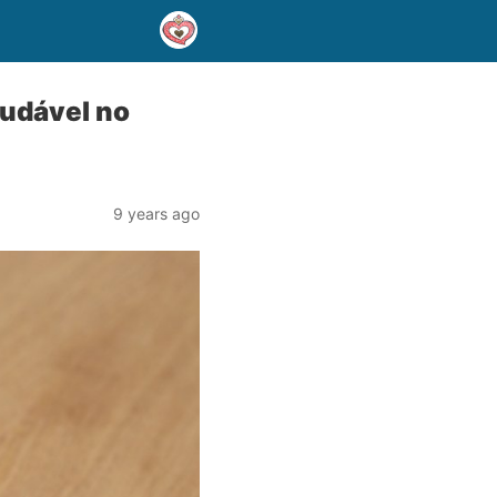
audável no
9 years ago