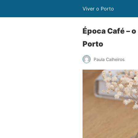
Viver o Porto
Época Café – o
Porto
Paula Calheiros