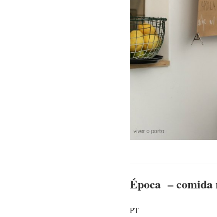
Época – comida n
PT