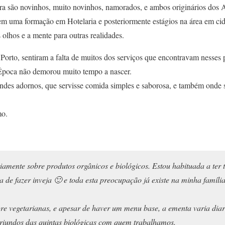
ira são novinhos, muito novinhos, namorados, e ambos originários dos 
m uma formação em Hotelaria e posteriormente estágios na área em c
 olhos e a mente para outras realidades.
Porto, sentiram a falta de muitos dos serviços que encontravam nesses p
poca não demorou muito tempo a nascer.
des adornos, que servisse comida simples e saborosa, e também onde
mo.
iamente sobre produtos orgânicos e biológicos. Estou habituada a ter 
 de fazer inveja 🙂 e toda esta preocupação já existe na minha famíli
re vegetarianas, e apesar de haver um menu base, a ementa varia di
 oriundos das quintas biológicas com quem trabalhamos.