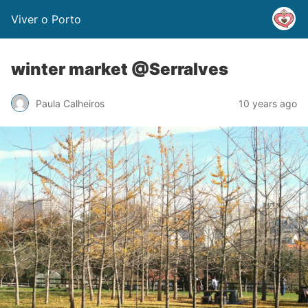
Viver o Porto
winter market @Serralves
Paula Calheiros
10 years ago