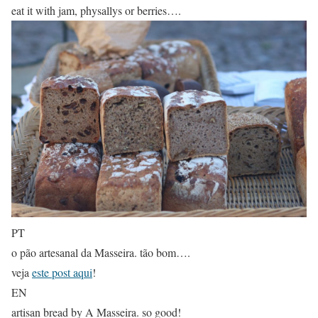
eat it with jam, physallys or berries….
PT
o pão artesanal da Masseira. tão bom….
veja
este post aqui
!
EN
artisan bread by A Masseira. so good!