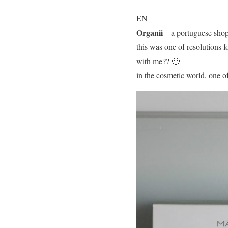
EN
Organii
– a portuguese sho
this was one of resolutions f
with me?? 🙂
in the cosmetic world, one o