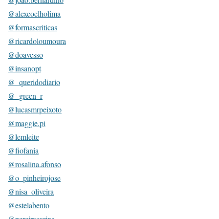
@alexcoelholima
@formascriticas
@ricardoloumoura
@doavesso
@insanopt
@_queridodiario
@_green_r
@lucasmrpeixoto
@maggie.pi
@lemleite
@fiofania
@rosalina.afonso
@o_pinheirojose
@nisa_oliveira
@estelabento
@pereiracarina