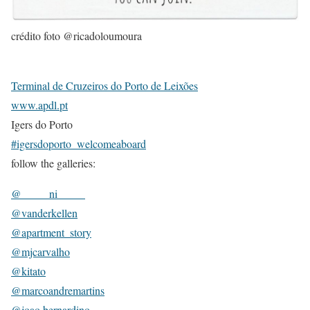
crédito foto @ricadoloumoura
Terminal de Cruzeiros do Porto de Leixões
www.apdl.pt
Igers do Porto
#igersdoporto_welcomeaboard
follow the galleries:
@_____ni_____
@vanderkellen
@apartment_story
@mjcarvalho
@kitato
@marcoandremartins
@joao.bernardino