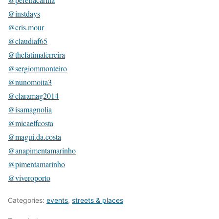
@instdays
@cris.mour
@claudiaf65
@thefatimaferreira
@sergiommonteiro
@nunomoita3
@claramag2014
@isamagnolia
@micaelfcosta
@magui.da.costa
@anapimentamarinho
@pimentamarinho
@viveroporto
Categories:
events
,
streets & places