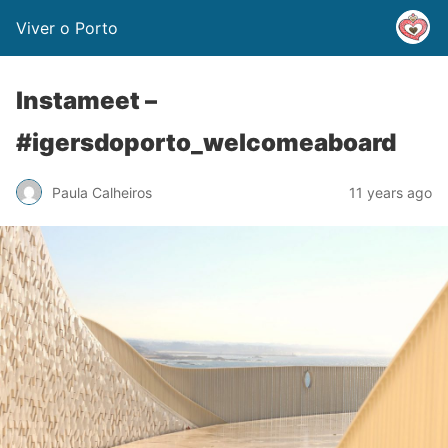
Viver o Porto
Instameet –
#igersdoporto_welcomeaboard
Paula Calheiros
11 years ago