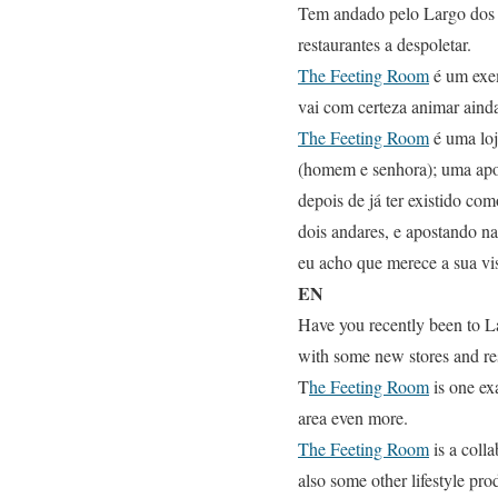
Tem andado pelo Largo dos L
restaurantes a despoletar.
The Feeting Room
é um exem
vai com certeza animar aind
The Feeting Room
é uma loj
(homem e senhora); uma apost
depois de já ter existido co
dois andares, e apostando na
eu acho que merece a sua vis
EN
Have you recently been to Lar
with some new stores and re
T
he Feeting Room
is one exa
area even more.
The Feeting Room
is a coll
also some other lifestyle pro