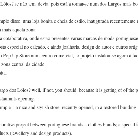
óios? se não tem, devia, pois está a tornar-se num dos Largos mais bon
plo disso, uma loja bonita e cheia de estilo, inaugurada recentemente 
a mais aquela zona.
a colaborativa, onde estão presentes várias marcas de moda portugues
a especial no calçado, e ainda joalharia, design de autor e outros artigo
mo Pop Up Store num centro comercial, o projeto instalou-se agora à fac
 zona central da cidade.
ita.
go dos Lóios? well, if not, you should, because it is getting of of the p
staurants opening.
mple – a nice and stylish store, recently opened, in a restored building 
aborative project between portuguese brands – clothes brands; a special
ducts (jewellery and design products).