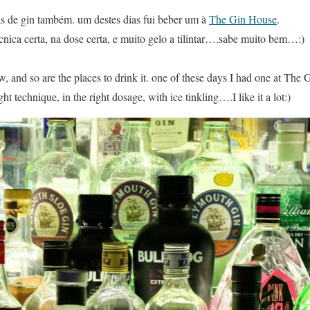
as de gin também. um destes dias fui beber um à
The Gin House
.
nica certa, na dose certa, e muito gelo a tilintar….sabe muito bem…:)
w, and so are the places to drink it. one of these days I had one at The
ight technique, in the right dosage, with ice tinkling….I like it a lot:)