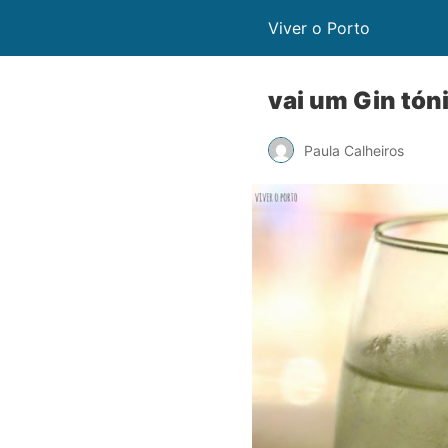
Viver o Porto
vai um Gin tón
Paula Calheiros